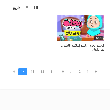
تاريخ
09:04
أناشيد ريحانة | أناشيد إسلامية للأطفال |
بدون إيقاع
14
13
12
11
10
...
2
1