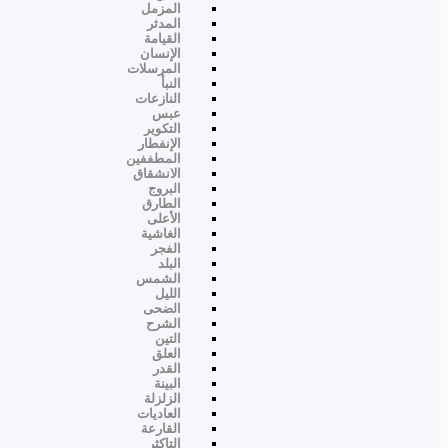
المزمل
المدثر
القيامة
الإنسان
المرسلات
النبأ
النازعات
عبس
التكوير
الإنفطار
المطففين
الانشقاق
البروج
الطارق
الأعلى
الغاشية
الفجر
البلد
الشمس
الليل
الضحى
الشرح
التين
العلق
القدر
البينة
الزلزلة
العاديات
القارعة
التاكثر