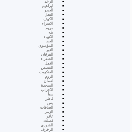
الرعد
ابراهيم
الحجر
النحل
الكهف
الاسراء
مريم
طه
الانبياء
الحج
المؤمنون
النور
الفرقان
الشعراء
النمل
القصص
العنكبوت
الروم
لقمان
السجدة
الاحزاب
سبأ
فاطر
يس
الصافات
الزمر
غافر
فصلت
الشورى
الزخرف