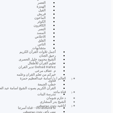
العصر
الهمزة
الفيل
قريش
الماعون
الكوثر
الكافرون
النصر
المسد
الاخلاص
الفلق
الناس
متشابهات
أجمل تلاوات القرآن الكريم
رحيق الجنان
الشيخ محمود خليل الحصرى
تعليم القرآن للأطفال
Gehad Hafez تدبر القران
م. عفاف مرعى
خيركم من تعلم القران وعلمه
العالم ا.د/ اسامة عبدالعظيم حمزة
فتاوى
خطب الجمعة
القرآن الكريم بصوت الشيخ اسامة عبد ال
قناة ماجد
مدرسة البنات
د حازم شومان
الشيخ بدر المشارى
اناشيد بدون موسيقى
Osratouna tv - قناة أسرتنا
بيبى باص بدون موسيقي