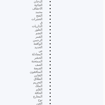
الدخان
الجاثية
الاحقاف
محمد
الفتح
الحجرات
ق
الذاريات
الطور
النجم
القمر
الرحمن
الواقعة
الحديد
ص
المجادلة
الحشر
الممتحنة
الصف
الجمعة
المنافقون
التغابن
الطلاق
التحريم
الملك
القلم
الحاقة
المعارج
نوح
الجن