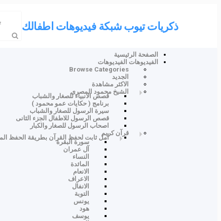
ذكريات تيوب شبكة فيديوهات اطفالك
الصفحة الرئيسية
الفيديوهات
الفيديوهات
Browse Categories
الجديد
الاكثر مشاهدة
الشيخ محمود المصرى
قصص الانبياء للصغار والشباب
برنامج ( حكايات عمو محمود )
سيرة الرسول للصغار والشباب
قصص الرسول للاطفال الجزء الثانى
اصحاب الرسول للصغار والكبار
قرآن كريم
أمل ثابت لحفظ القرآن بطريقة الحفظ المي
سورة البقرة
آل عمران
النساء
المائدة
الانعام
الاعراف
الانفال
التوبة
يونس
هود
يوسف