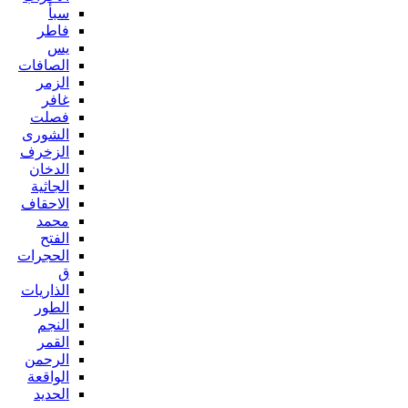
سبأ
فاطر
يس
الصافات
الزمر
غافر
فصلت
الشورى
الزخرف
الدخان
الجاثية
الاحقاف
محمد
الفتح
الحجرات
ق
الذاريات
الطور
النجم
القمر
الرحمن
الواقعة
الحديد