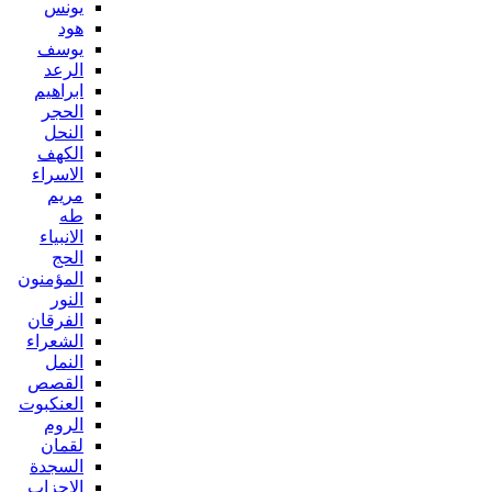
يونس
هود
يوسف
الرعد
ابراهيم
الحجر
النحل
الكهف
الاسراء
مريم
طه
الانبياء
الحج
المؤمنون
النور
الفرقان
الشعراء
النمل
القصص
العنكبوت
الروم
لقمان
السجدة
الاحزاب