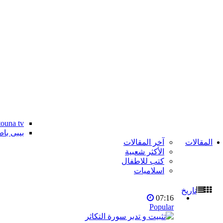
Osratouna tv - ق
بيبى با
المقالات
آخر المقالات
الأكثر شعبية
كتب للاطفال
اسلاميات
تاريخ
07:16
Popular