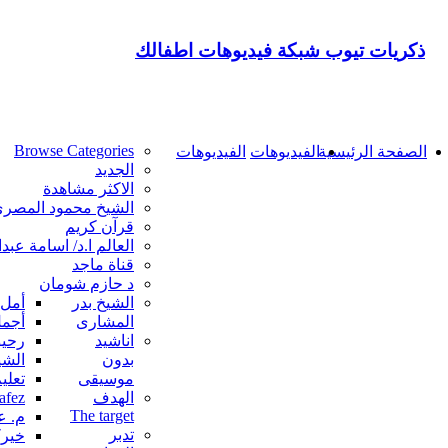
ذكريات تيوب شبكة فيديوهات اطفالك
Browse Categories
الصفحة الرئيسية
الفيديوهات
الفيديوهات
الجديد
الاكثر مشاهدة
الشيخ محمود المصر
قرآن كريم
العالم ا.د/ اسامة عب
قناة ماجد
د حازم شومان
الشيخ بدر
أمل 
المشارى
أجمل
اناشيد
رحيق
بدون
الشي
موسيقى
تعلي
الهدف
d Hafez
The target
م. 
تدبر
خيرك