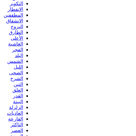
التكوير
الإنفطار
المطففين
الانشقاق
البروج
الطارق
الأعلى
الغاشية
الفجر
البلد
الشمس
الليل
الضحى
الشرح
التين
العلق
القدر
البينة
الزلزلة
العاديات
القارعة
التاكثر
العصر