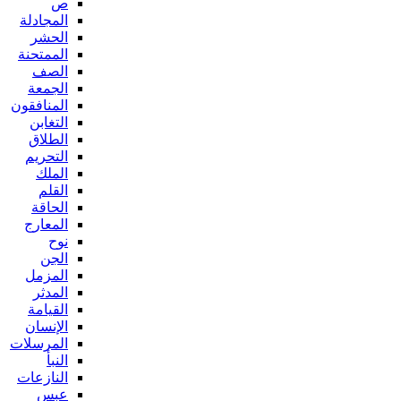
ص
المجادلة
الحشر
الممتحنة
الصف
الجمعة
المنافقون
التغابن
الطلاق
التحريم
الملك
القلم
الحاقة
المعارج
نوح
الجن
المزمل
المدثر
القيامة
الإنسان
المرسلات
النبأ
النازعات
عبس