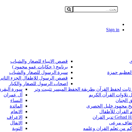
Sign in
ى
قصص الانبياء للصغار والشباب
برنامج ( حكايات عمو محمود )
دالعظيم حمزة
سيرة الرسول للصغار والشباب
قصص الرسول للاطفال الجزء الثانى
اصحاب الرسول للصغار والكبار
ثابت لحفظ القرآن بطريقة الحفظ الميسر تثبيت وتر
سورة البقرة
 تلاوات القرآن الكريم
آل عمران
 الجنان
النساء
خ محمود خليل الحصرى
المائدة
م القرآن للأطفال
الانعام
Geha تدبر القران
الاعراف
عفاف مرعى
الانفال
م من تعلم القران وعلمه
التوبة