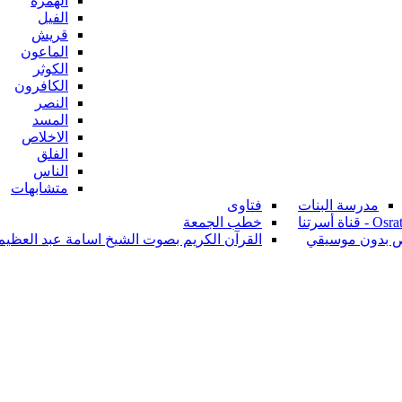
الهمزة
الفيل
قريش
الماعون
الكوثر
الكافرون
النصر
المسد
الاخلاص
الفلق
الناس
متشابهات
مدرسة البنات
فتاوى
ناة أسرتنا
خطب الجمعة
ص بدون موسيقي
القرآن الكريم بصوت الشيخ اسامة عبد العظيم