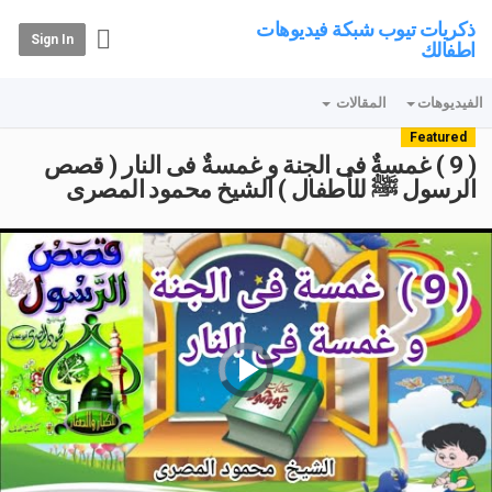
ذكريات تيوب شبكة فيديوهات
Sign In
اطفالك
الفيديوهات
المقالات
Featured
( 9 ) غمسةٌ فى الجنة و غمسةٌ فى النار ( قصص
الرسول ﷺ للأطفال ) الشيخ محمود المصرى
Video
Player
is
loading.
Play