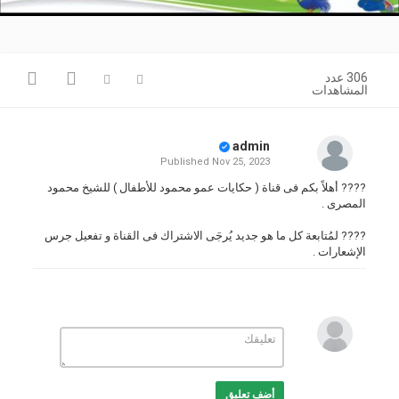
Video
306 عدد
المشاهدات
admin
Published
Nov 25, 2023
???? أهلاً بكم فى قناة ( حكايات عمو محمود للأطفال ) للشيخ محمود
المصرى .
???? لمُتابعة كل ما هو جديد يُرجَى الاشتراك فى القناة و تفعيل جرس
الإشعارات .
???? قناة ( روائع الشيخ محمود المصرى )
https://youtube.com/channel/UCV22q1kB1-U10FMsLfNoLKQ
???? القناة الرسمية للشيخ الدكتور محمود المصرى
https://youtube.com/c/DrMahmoudElmasry
أضف تعليق
???? قناة ( حكايات عمو محمود )