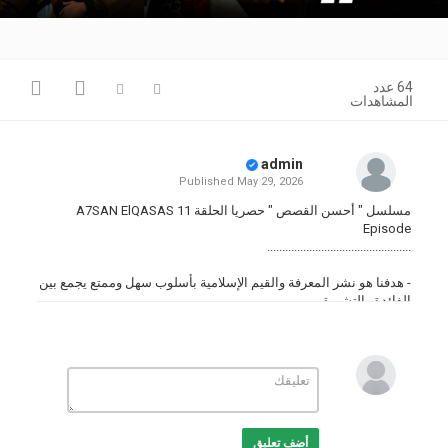
Video
64 عدد
المشاهدات
admin
Published
May 29, 2026
مسلسل " أحسن القصص " حصريا الحلقة 11 A7SAN ElQASAS
Episode
................................................
- هدفنا هو نشر المعرفة والقيم الإسلامية بأسلوب سهل وممتع يجمع بين
الفائدة والتشويق .
- انضموا إلينا وكونوا جزءًا من هذه الرحلة الإيمانية .. فكل قصة فيها
حكمة وكل حكاية تُقربنا من فهم ديننا العظيم .
لا تنسوا الاشتراك وتفعيل زر الجرس ليصلكم كل جديد ????????
))
http://bit.ly/OneWayProdChannel
((
................................................
أضف تعليق