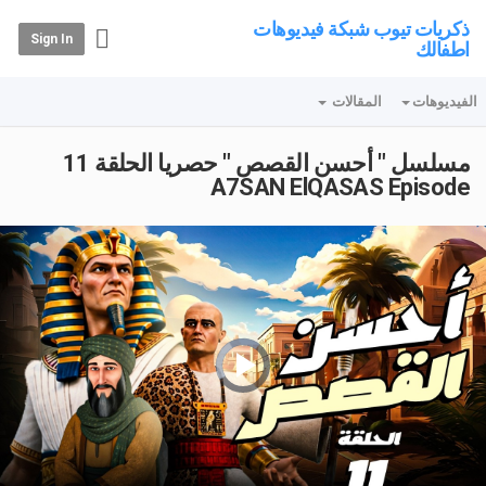
ذكريات تيوب شبكة فيديوهات
Sign In
اطفالك
الفيديوهات
المقالات
مسلسل " أحسن القصص " حصريا الحلقة 11
A7SAN ElQASAS Episode
Video
Player
is
loading.
Play