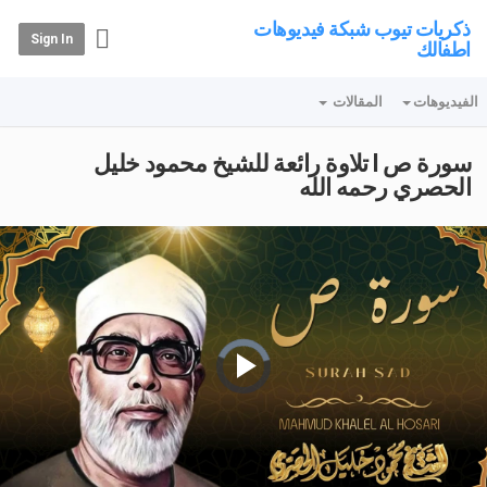
ذكريات تيوب شبكة فيديوهات
Sign In
اطفالك
الفيديوهات
المقالات
سورة ص l تلاوة رائعة للشيخ محمود خليل
الحصري رحمه الله
Video
Player
is
loading.
Play