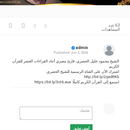
Video
63 عدد
المشاهدات
admin
Published
Jun 2, 2026
الشيخ محمود خليل الحصري، قارئ مصري أجاد القراءات العشر للقرآن
الكريم
اشترك الآن على القناة الرسمية للشيخ الحصري:
http://bit.ly/2qedRKb
استمع إلى القرآن الكريم كاملًا:
https://bit.ly/3cHLeua
شاهد أيضًا:
- القناة الرسمية للشيخ الشعراوي:
http://bit.ly/2NjW77R
- قناة اسلاميات :
http://bit.ly/35ZDNIC
- القناة الرسمية للشيخ محمود علي البنّا:
http://bit.ly/32qnzGu
- القناة الرسمية للشيخ طه الفشني:
http://bit.ly/36nqP8y
أضف تعليق