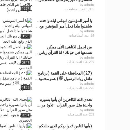
by
admin
16:57
1,055 عدد المشاهدات
يا أمير المؤمنين امهلني ليلة واحدة ..
شاهدوا ماذا فعل أمير المؤمنين مع...
by
admin
24 عدد المشاهدات
08:20
من اجمل الاناشيد التي ممكن
تسمعها في حياتك / انا القرآن رباني...
by
admin
299 عدد المشاهدات
02:49
( 27 ) المحافظة على القمة ( برنامج
طفل رباه الرسول ﷺ ) عمو محمود...
by
admin
11:33
276 عدد المشاهدات
تحدى الله الكافرين أن يأتوا بسورة
واحدة مثل سور القرآن - تلاوة من...
by
admin
202 عدد المشاهدات
05:14
( يأيها الناس اتقوا ربكم الذي خلقكم