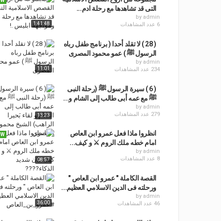
EW
التى قد تشاهدها مع رحلة ادم...
by
admin
1:41:48
6 عدد المشاهدات
( 28 ) لا تقلد أحدا ( برنامج طفل رباه
الرسول ﷺ ) عمو محمود المصرى
by
admin
11:01
234 عدد المشاهدات
( 6 ) سيرة الرسول ﷺ (رحلة النبى
ﷺ مع عمه أبى طالب إلى الشام و...
by
admin
279 عدد المشاهدات
13:23
انظروا ماذا فعل عمرو ابن العاص
EW
امام خطه ملك الروم ⚔ و كيف...
by
admin
8 عدد المشاهدات
08:57
القصة الكاملة " عمرو ابن العاص "
ورحلته فى الدين الاسلامي العظيم...
by
admin
36:00
46 عدد المشاهدات