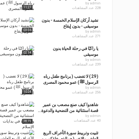
by
admin
11:27
228 عدد المشاهدات
نشيد أركان الإسلام الخمسة - بدون
موسيقى - بدون إيقاع
03:56
by
admin
271 عدد المشاهدات
يا راكبًا في رحلة الحياة بدون
02:14
موسيقى
by
admin
239 عدد المشاهدات
( 29 ) لا تغضب ( برنامج طفل رباه
الرسول ﷺ ) عمو محمود المصرى
by
admin
10:24
256 عدد المشاهدات
شاهدوا كيف صنع مصعب بن عمير
قصة استثنائية من التضحية والدعوة...
by
admin
40 عدد المشاهدات
28:19
تثبيت وتربيط سورة الأعراف الربع
العاشر والاخير( هو الذى خلقكم من...