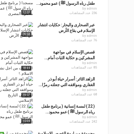
طفل رباه الرسول ﷺ ) عمو محمود...
by
admin
12:07
236 عدد المشاهدات
عبر الصحارى والبحار: حكايات انتشار
الإسلام في بقاع الأرض
09:58
by
admin
76 عدد المشاهدات
قصص الإسلام في مواجهة
المشركين و حكاية الثبات أمام...
by
admin
85 عدد المشاهدات
18:44
الزاهد الثائر: أسرار حياة أبو ذر
الغفاري ومواقفه التي جعلته رمزًا...
by
admin
68 عدد المشاهدات
39:07
( 22 ) لمسة إنسانية ( برنامج طفل
رباه الرسول ﷺ ) عمو محمود...
by
admin
10:59
242 عدد المشاهدات
مجموعة من اروع القصص الاسلامية