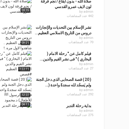
صلاة الله - بدون ايقاع / نجم فرقة
لون لايف عمرو القدسي
03:15
by
admin
442 عدد المشاهدات
نشر الإسلام بين التحديات والإنجازات
دروس من التاريخ الاسلامي العظيم...
by
admin
70 عدد المشاهدات
09:21
فيلم كامل عن " رحلة الامام (
البخاري ) " فى نشر القيم والدين...
by
admin
27 عدد المشاهدات
1:23:11
( 20 ) قصة الصحابى الذى دخل الجنة
ولم يَسجُد لله سجدةً واحدة (...
by
admin
292 عدد المشاهدات
12:22
04:11
بداية رحلة التدبر
by
admin
275 عدد المشاهدات