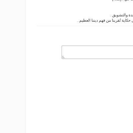
tter
دة والتشويق .
rest
حكاية تُقربنا من فهم ديننا العظيم .