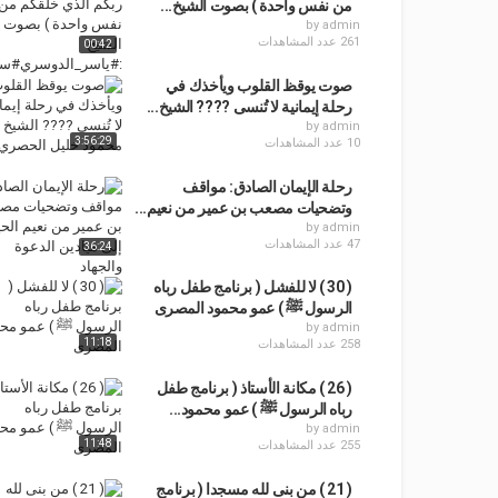
من نفس واحدة ) بصوت الشيخ...
by
admin
261 عدد المشاهدات
00:42
صوت يوقظ القلوب ويأخذك في
رحلة إيمانية لا تُنسى ???? الشيخ...
by
admin
3:56:29
10 عدد المشاهدات
رحلة الإيمان الصادق: مواقف
وتضحيات مصعب بن عمير من نعيم...
by
admin
47 عدد المشاهدات
36:24
( 30 ) لا للفشل ( برنامج طفل رباه
الرسول ﷺ ) عمو محمود المصرى
by
admin
11:18
258 عدد المشاهدات
( 26 ) مكانة الأستاذ ( برنامج طفل
رباه الرسول ﷺ ) عمو محمود...
by
admin
11:48
255 عدد المشاهدات
( 21 ) من بنى لله مسجدا ( برنامج