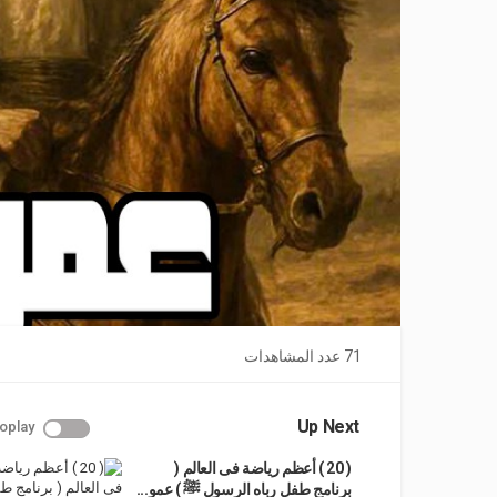
71 عدد المشاهدات
Up Next
oplay
( 20 ) أعظم رياضة فى العالم (
برنامج طفل رباه الرسول ﷺ ) عمو...